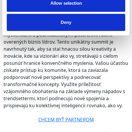
súčasťou.
Allow selection
Zúčastni sa
nášho summitu
Deny
Vstúpte do jedinečného sveta tvoreného inšpiratívnymi
myšlienkami a podnikateľskými postrehmi rokmi
overených biznis lídrov. Tento unikátny summit je
navrhnutý tak, aby sa stal hnacou silou kreativity a
inovácie, kde sa vizionári ako vy, stretávajú s cieľom
posunúť hranice konvenčného myslenia. Vašou účasťou
získate prístup ku komunite, ktorá sa zaviazala
podporovať nové perspektívy a podnecovať
transformačné koncepty. Využite príležitosť
vzájomného obohatenia na základe výmeny nápadov s
trendsettermi, ktorí podnecujú nové spojenia a
prispievajú ku kolektívnej inteligencii rovnako, ako vy.
CHCEM BYŤ PARTNEROM