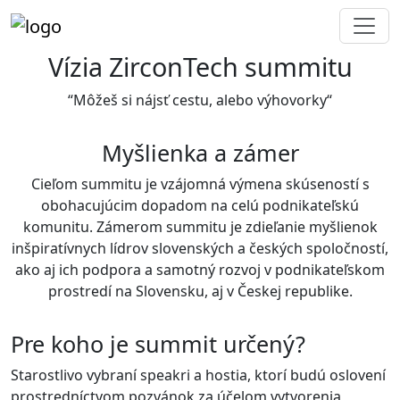
Vízia
ZirconTech
summitu
“Môžeš si nájsť cestu, alebo výhovorky“
Myšlienka a zámer
Cieľom summitu je
vzájomná výmena skúseností s
obohacujúcim dopadom na celú podnikateľskú
komunitu
. Zámerom summitu je zdieľanie myšlienok
inšpiratívnych lídrov slovenských a českých spoločností,
ako aj ich podpora a samotný rozvoj v podnikateľskom
prostredí na Slovensku, aj v Českej republike.
Pre koho je summit
určený
?
Starostlivo vybraní speakri a hostia
, ktorí budú oslovení
prostredníctvom pozvánok za účelom vytvorenia