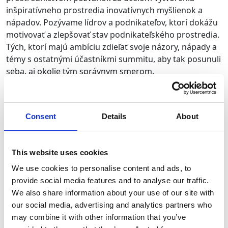
inšpiratívneho prostredia inovatívnych myšlienok a
nápadov. Pozývame lídrov a podnikateľov, ktorí dokážu
motivovať a zlepšovať stav podnikateľského prostredia.
Tých, ktorí majú ambíciu
zdieľať svoje názory, nápady a
témy s ostatnými účastníkmi summitu
, aby tak posunuli
seba, aj okolie tým správnym smerom.
Prínos
summitu
Jedinečná spleť rokmi overených skúseností a vízii z
Consent
Details
About
podnikateľského prostredia vytvorená pre inšpiráciu a
priblíženie nových možností pre existujúcich, ale aj
budúcich podnikateľov. Zdieľané poznatky sa tak budú
This website uses cookies
môcť šíriť a pomáhať všetkým tým, ktorí to potrebujú. Aj
We use cookies to personalise content and ads, to
preto má summit
výnimočnú podporu mediálnych
provide social media features and to analyse our traffic.
partnerov
, ktorí budú silu týchto myšlienok dôstojne
We also share information about your use of our site with
reprezentovať.
our social media, advertising and analytics partners who
may combine it with other information that you’ve
“Vytvorme spoločne myšlienkové prostredie, v ktorom